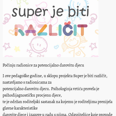
Počinju radionice za potencijalno darovitu djecu
I ove pedagoške godine, u sklopu projekta Super je biti različit,
nastavljamo s radionicama za
potencijalno darovitu djecu. Psihologinja vrtića provela je
psihodijagnostičku procjenu djece,
te je održan roditeljski sastanak na kojemu je roditeljima prenijela
glavne karakteristike
darovite djece i izazove u radu s njima. Odgojiteljice koje provode