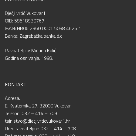
Dječji vrtić Vukovar I
OIB: 58518930767
IBAN: HR06 2360 0001 5038 4626 1
Banka: Zagrebačka banka d.d.
Ravnateljica: Mirjana Kulić
Godina osnivanja: 1998.
KONTAKT
Adresa:
E. Kvaternika 27, 32000 Vukovar
Telefon: 032 – 414 – 709
tajnistvo@djecjivrticvukovar1.hr
Ured ravnateljice: 032 – 414 – 708
Računovodstvo: 032 – 414 – 710