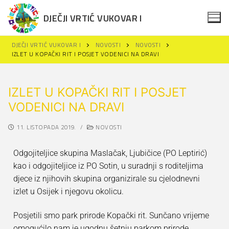
DJEČJI VRTIĆ VUKOVAR I
DJEČJI VRTIĆ VUKOVAR I
NOVOSTI
NOVOSTI
IZLET U KOPAČKI RIT I POSJET VODENICI NA DRAVI
IZLET U KOPAČKI RIT I POSJET
VODENICI NA DRAVI
Naslovna
11. LISTOPADA 2019.
/
NOVOSTI
Novosti
Odgojiteljice skupina Maslačak, Ljubičice (PO Leptirić)
Za roditelje
kao i odgojiteljice iz PO Sotin, u suradnji s roditeljima
djece iz njihovih skupina organizirale su cjelodnevni
Projekti
Upisi u DV Vukovar I
izlet u Osijek i njegovu okolicu.
Održivi razvoj
Projekti
Polazak u vrtić
Posjetili smo park prirode Kopački rit. Sunčano vrijeme
Dokumenti
Erasmus+
Obavijesti za roditelje
omogućilo nam je ugodnu šetnju parkom prirode,