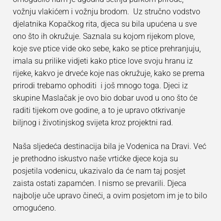
O nama
Natječaji
vožnju vlakićem i vožnju brodom. Uz stručno vodstvo
eTwinning
Programi rada s roditeljima
djelatnika Kopačkog rita, djeca su bila upućena u sve
Kontakt
Javna nabava
ono što ih okružuje. Saznala su kojom rijekom plove,
aktivirAJMO
Programi rada s djecom
koje sve ptice vide oko sebe, kako se ptice prehranjuju,
Financijska izvješća
Vrtić za bolji život
Djeca s posebnim potrebama
imala su prilike vidjeti kako ptice love svoju hranu iz
rijeke, kakvo je drveće koje nas okružuje, kako se prema
Zakonski akti i akti vrtića
Super je biti različit
Kockići
prirodi trebamo ophoditi i još mnogo toga. Djeci iz
Savjetovanje s javnošću
skupine Maslačak je ovo bio dobar uvod u ono što će
Razvoj djeteta i odgoj
raditi tijekom ove godine, a to je upravo otkrivanje
Upisi u DV Vukovar I
biljnog i životinjskog svijeta kroz projektni rad.
Zdravlje i prehrana
Upravno vijeće
Naša sljedeća destinacija bila je Vodenica na Dravi. Već
je prethodno iskustvo naše vrtićke djece koja su
Pravo na pristup informacijama
posjetila vodenicu, ukazivalo da će nam taj posjet
Zaštita osobnih podataka
zaista ostati zapamćen. I nismo se prevarili. Djeca
najbolje uče upravo čineći, a ovim posjetom im je to bilo
omogućeno.