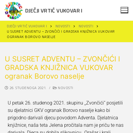
DJEČJI VRTIĆ VUKOVAR I
DJEČJI VRTIĆ VUKOVAR I
NOVOSTI
NOVOSTI
U SUSRET ADVENTU – ZVONČIĆI I GRADSKA KNJIŽNICA VUKOVAR
OGRANAK BOROVO NASELJE
U SUSRET ADVENTU – ZVONČIĆI I
GRADSKA KNJIŽNICA VUKOVAR
Naslovna
ogranak Borovo naselje
Novosti
26. STUDENOGA 2021.
/
NOVOSTI
Za roditelje
U petak 26. studenog 2021. skupinu ,,Zvončići” posjetili
Projekti
Upisi u DV Vukovar I
su djelatnici GKV ogranak Borovo naselje kako bi
Održivi razvoj
Projekti
prigodno darivali djecu povodom Adventa. Djelatnica
Polazak u vrtić
knjižnice, naša teta Jelena pročitala nam je priču te nas
Dokumenti
Erasmus+
Obavijesti za roditelje
darivala. Djeca su dobila slikovnicu ,,Orašar i kralj