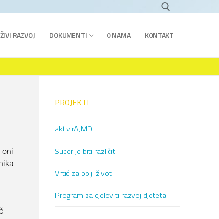
ŽIVI RAZVOJ
DOKUMENTI
O NAMA
KONTAKT
PROJEKTI
aktivirAJMO
Super je biti različit
 oni
čnika
Vrtić za bolji život
Program za cjeloviti razvoj djeteta
č