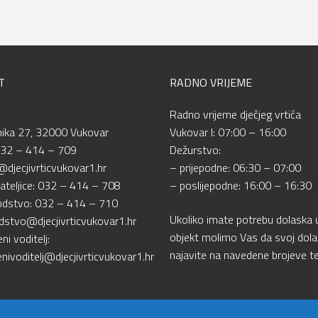
T
RADNO VRIJEME
Radno vrijeme dječjeg vrtića
nika 27, 32000 Vukovar
Vukovar I: 07:00 – 16:00
032 – 414 – 709
Dežurstvo:
@djecjivrticvukovar1.hr
– prijepodne: 06:30 – 07:00
ateljice: 032 – 414 – 708
– poslijepodne: 16:00 – 16:30
dstvo: 032 – 414 – 710
Ukoliko imate potrebu dolaska 
stvo@djecjivrticvukovar1.hr
objekt molimo Vas da svoj dol
i voditelj:
najavite na navedene brojeve te
nivoditelj@djecjivrticvukovar1.hr