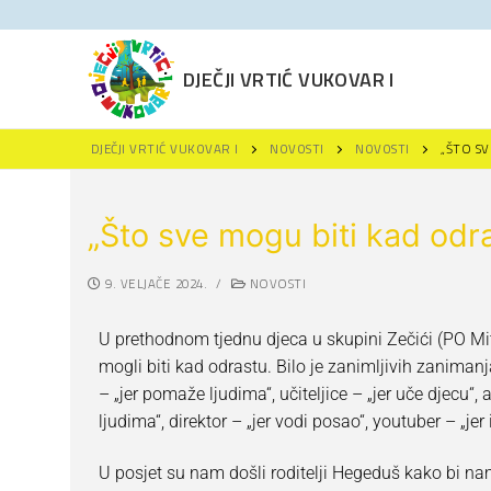
DJEČJI VRTIĆ VUKOVAR I
DJEČJI VRTIĆ VUKOVAR I
NOVOSTI
NOVOSTI
„ŠTO SV
„Što sve mogu biti kad odr
9. VELJAČE 2024.
/
NOVOSTI
Naslovna
U prethodnom tjednu djeca u skupini Zečići (PO Mit
Novosti
mogli biti kad odrastu. Bilo je zanimljivih zanimanj
– „jer pomaže ljudima“, učiteljice – „jer uče djecu“
Za roditelje
ljudima“, direktor – „jer vodi posao“, youtuber – „j
Projekti
Upisi u DV Vukov
U posjet su nam došli roditelji Hegeduš kako bi n
Održivi razvoj
Projekti
Polazak u vrtić