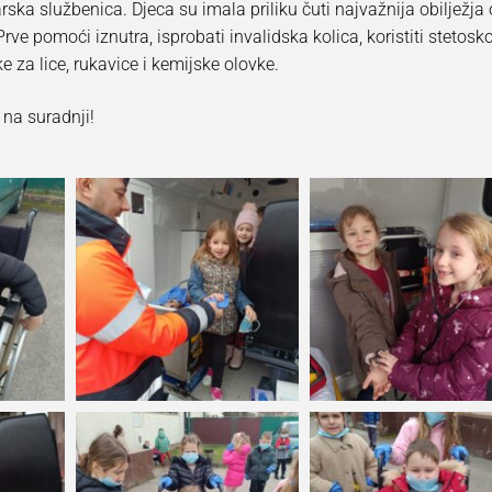
a službenica. Djeca su imala priliku čuti najvažnija obilježja 
Prve pomoći iznutra, isprobati invalidska kolica, koristiti stetosk
telje
e za lice, rukavice i kemijske olovke.
roditeljima
na suradnji!
 djecom
šća
t
m potrebama
ti vrtića
čit
avnošću
 odgoj
ar I
na
 informacijama
 podataka