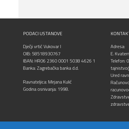
PODACI USTANOVE
KONTAK
Dječji vrtić Vukovar I
Adresa:
OIB: 58518930767
E. Kvater
IBAN: HR06 2360 0001 5038 4626 1
Telefon: 
Banka: Zagrebačka banka d.d.
tajnistvo
Ured ravn
Ravnateljica: Mirjana Kulić
Računovo
Godina osnivanja: 1998.
racunovod
Zdravstven
zdravstve