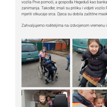
vozila Prve pomoći, a gospođa Hegeduš kao bankarsk
Dokumenti
zanimanja. Također, imali su priliku i vidjeti vozilo 
Erasmus+
Obavijesti za rodi
mjeriti otkucaje srca. Djeca su dobila zaštitne mask
O nama
Natječaji
eTwinning
Programi rada s 
Zahvaljujemo roditeljima na izdvojenom vremenu i 
Kontakt
Javna nabava
aktivirAJMO
Programi rada s
Financijska izvje
Vrtić za bolji živo
Djeca s posebni
Zakonski akti i ak
Super je biti razli
Kockići
Savjetovanje s j
Razvoj djeteta i
Upisi u DV Vukov
Zdravlje i prehra
Upravno vijeće
Pravo na pristup
Zaštita osobnih