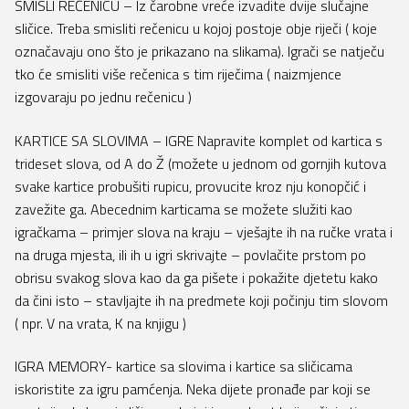
SMISLI REČENICU – Iz čarobne vreće izvadite dvije slučajne
sličice. Treba smisliti rečenicu u kojoj postoje obje riječi ( koje
označavaju ono što je prikazano na slikama). Igrači se natječu
tko će smisliti više rečenica s tim riječima ( naizmjence
izgovaraju po jednu rečenicu )
KARTICE SA SLOVIMA – IGRE Napravite komplet od kartica s
trideset slova, od A do Ž (možete u jednom od gornjih kutova
svake kartice probušiti rupicu, provucite kroz nju konopčić i
zavežite ga. Abecednim karticama se možete služiti kao
igračkama – primjer slova na kraju – vješajte ih na ručke vrata i
na druga mjesta, ili ih u igri skrivajte – povlačite prstom po
obrisu svakog slova kao da ga pišete i pokažite djetetu kako
da čini isto – stavljajte ih na predmete koji počinju tim slovom
( npr. V na vrata, K na knjigu )
IGRA MEMORY- kartice sa slovima i kartice sa sličicama
iskoristite za igru pamćenja. Neka dijete pronađe par koji se