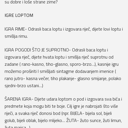
su dobre i loše strane zime?
IGRE LOPTOM
IGRA RIME- Odrasli baca loptu i izgovara riječ, dijete lovi loptu i
smišlja rimu.
IGRA POGODI ŠTO JE SUPROTNO- Odrasli baca loptu i
izgovara riječ, dijete hvata loptu i smišlja riječ suprotnu od
zadane ( rano-kasno, tiho-glasno, sporo-brzo…), kasnije igru
možemo proširiti I smišljati sintagme dodavanjem imenice (
rano jutro- kasna večer, tiho plakanje- glasno smijanje, polako
sjedni-brzo ustani…)
ŠARENA IGRA- Dijete udara loptom o pod i izgovara sva bića i
predmete koja mogu biti te boje. Cilj igre je nabrojati što više
riječi, a svaka riječ donosi bod (npr. BIJELA- bijela sol, bijeli
golub, bijeli oblak, bijelo mlijeko… ŽUTA- žuto sunce, žuti limun,
žuta majica…)