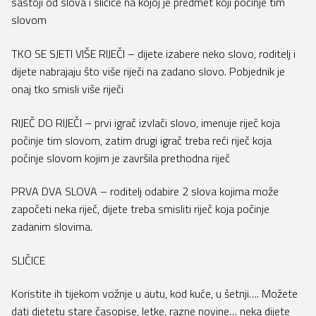
sastoji od slova i sličice na kojoj je predmet koji počinje tim
slovom
TKO SE SJETI VIŠE RIJEČI – dijete izabere neko slovo, roditelj i
dijete nabrajaju što više riječi na zadano slovo. Pobjednik je
onaj tko smisli više riječi
RIJEČ DO RIJEČI – prvi igrač izvlači slovo, imenuje riječ koja
počinje tim slovom, zatim drugi igrač treba reći riječ koja
počinje slovom kojim je završila prethodna riječ
PRVA DVA SLOVA – roditelj odabire 2 slova kojima može
započeti neka riječ, dijete treba smisliti riječ koja počinje
zadanim slovima.
SLIČICE
Koristite ih tijekom vožnje u autu, kod kuće, u šetnji…. Možete
dati djetetu stare časopise, letke, razne novine… neka dijete