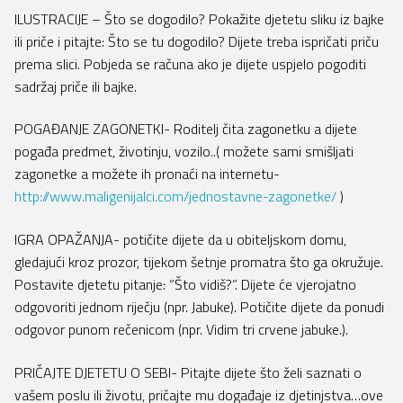
ILUSTRACIJE – Što se dogodilo? Pokažite djetetu sliku iz bajke
ili priče i pitajte: Što se tu dogodilo? Dijete treba ispričati priču
prema slici. Pobjeda se računa ako je dijete uspjelo pogoditi
sadržaj priče ili bajke.
POGAĐANJE ZAGONETKI- Roditelj čita zagonetku a dijete
pogađa predmet, životinju, vozilo..( možete sami smišljati
zagonetke a možete ih pronaći na internetu-
http://www.maligenijalci.com/jednostavne-zagonetke/
)
IGRA OPAŽANJA- potičite dijete da u obiteljskom domu,
gledajući kroz prozor, tijekom šetnje promatra što ga okružuje.
Postavite djetetu pitanje: “Što vidiš?”. Dijete će vjerojatno
odgovoriti jednom riječju (npr. Jabuke). Potičite dijete da ponudi
odgovor punom rečenicom (npr. Vidim tri crvene jabuke.).
PRIČAJTE DJETETU O SEBI- Pitajte dijete što želi saznati o
vašem poslu ili životu, pričajte mu događaje iz djetinjstva…ove