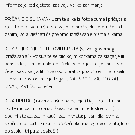
informacije kod djeteta izazivaju veliko zanimanje
PRIČANJE O SLIKAMA- Uzmite slike iz fotoalbuma i pričajte s
djetetom o svemu što ste zajedno proživjeli.Djetetu će to biti
zanimljivo a vježbati će govorno izražavanje prema slikama
IGRA SLIJEĐENJE DJETETOVIH UPUTA (vježba govornog
izražavanja )- Poslužite se bilo kojim kockama za slaganje ili
konstrukcijskim kompletom. Neka vam dijete daje upute što
ćete i kako sagraditi. Svakako obratite pozornost I na pravilnu
uporabu prostornih prijedloga U, NA, ISPOD, IZA, POKRAJ,
IZNAD, IZMEĐU…u rečenici.
IGRA UPUTA- ( razvija slušno pamćenje ) Dajte djetetu upute i
recite mu da ih mora izvršavati zadanim redoslijedom ( npr.
dodirni stolac, zatim kauč i zatim vrata; pljesni dlanovima,
skoči preko kartice i zatim prošeći oko mene; otvori vrata, lupni
po stolu i tri puta poskoči )