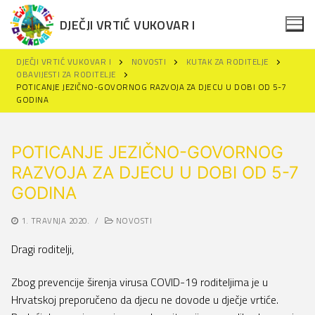
Skip
DJEČJI VRTIĆ VUKOVAR I
to
content
DJEČJI VRTIĆ VUKOVAR I
NOVOSTI
KUTAK ZA RODITELJE
OBAVIJESTI ZA RODITELJE
POTICANJE JEZIČNO-GOVORNOG RAZVOJA ZA DJECU U DOBI OD 5-7
GODINA
Search
for:
POTICANJE JEZIČNO-GOVORNOG
Naslovna
RAZVOJA ZA DJECU U DOBI OD 5-7
GODINA
Novosti
Za roditelje
1. TRAVNJA 2020.
/
NOVOSTI
Dragi roditelji,
Projekti
Upisi u DV Vukovar I
Održivi razvoj
Projekti
Polazak u vrtić
Zbog prevencije širenja virusa COVID-19 roditeljima je u
Hrvatskoj preporučeno da djecu ne dovode u dječje vrtiće.
Dokumenti
Erasmus+
Obavijesti za roditelje