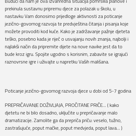
Budući da nam je ova izvanredna situacija pomrslila planove i
O nama
Natječaji
prekinula sustavnu pripremu djece za polazak u školu, u
eTwinning
Programi rada s roditeljima
nastavku Vam donosimo prijedloge aktivnosti za poticanje
Kontakt
Javna nabava
aktivirAJMO
jezično-govornog razvoja te predvještina čitanja i pisanja koje
Programi rada s djecom
možete provoditi kod kuće. Kako je zadržavanje pažnje djeteta
Financijska izvješća
Vrtić za bolji život
Djeca s posebnim potrebama
teško, posebno kada je riječ o usvajanju novih znanja, najbolji i
najlakši način da pripremite dijete na nove navike jest da to
Zakonski akti i akti vrtića
Super je biti različit
Kockići
bude kroz igru. Spojite ugodno s korisnim, zabavite se igrajući
Savjetovanje s javnošću
raznovrsne igre i uživajte u napretku Vaših mališana.
Razvoj djeteta i odgoj
Upisi u DV Vukovar I
Zdravlje i prehrana
Upravno vijeće
Poticanje jezično-govornog razvoja djece u dobi od 5-7 godina
Pravo na pristup informacijama
PREPRIČAVANJE DOŽIVLJAJA, PROČITANE PRIČE… ( kako
djetetu ne bi bilo dosadno, uključite u prepričavanje malo
Zaštita osobnih podataka
dramatizacije. Zamolite ga da prepriča priču: veselo, tužno,
zastrašujuće, poput mačke, poput medvjeda, poput lava… )