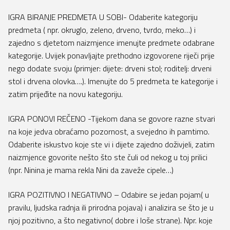
IGRA BIRANJE PREDMETA U SOBI- Odaberite kategoriju
predmeta ( npr. okruglo, zeleno, drveno, tvrdo, meko…) i
zajedno s djetetom naizmjence imenujte predmete odabrane
kategorije. Uvijek ponavljajte prethodno izgovorene riječi prije
nego dodate svoju (primjer: dijete: drveni stol; roditelj: drveni
stol i drvena olovka….). Imenujte do 5 predmeta te kategorije i
zatim prijeđite na novu kategoriju.
IGRA PONOVI REČENO -Tijekom dana se govore razne stvari
na koje jedva obraćamo pozornost, a svejedno ih pamtimo.
Odaberite iskustvo koje ste vi i dijete zajedno doživjeli, zatim
naizmjence govorite nešto što ste čuli od nekog u toj prilici
(npr. Ninina je mama rekla Nini da zaveže cipele…)
IGRA POZITIVNO I NEGATIVNO – Odabire se jedan pojam( u
pravilu, ljudska radnja ili prirodna pojava) i analizira se što je u
njoj pozitivno, a što negativno( dobre i loše strane). Npr. koje