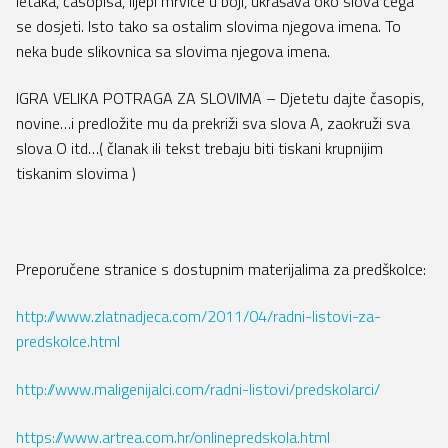
letaka, časopisa, lijepi mrvice u boji, ukrašava oko slova čega
se dosjeti. Isto tako sa ostalim slovima njegova imena. To
neka bude slikovnica sa slovima njegova imena.
IGRA VELIKA POTRAGA ZA SLOVIMA – Djetetu dajte časopis,
novine…i predložite mu da prekriži sva slova A, zaokruži sva
slova O itd…( članak ili tekst trebaju biti tiskani krupnijim
tiskanim slovima )
Preporučene stranice s dostupnim materijalima za predškolce:
http://www.zlatnadjeca.com/2011/04/radni-listovi-za-
predskolce.html
http://www.maligenijalci.com/radni-listovi/predskolarci/
https://www.artrea.com.hr/onlinepredskola.html