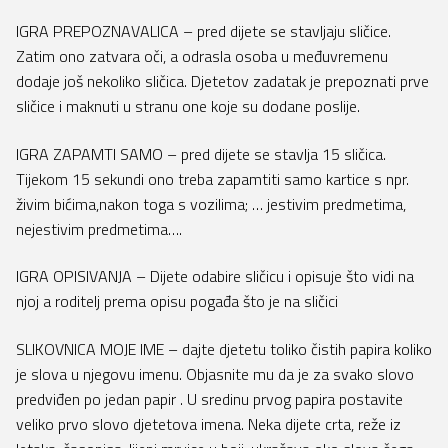
IGRA PREPOZNAVALICA – pred dijete se stavljaju sličice.
Zatim ono zatvara oči, a odrasla osoba u međuvremenu
dodaje još nekoliko sličica. Djetetov zadatak je prepoznati prve
sličice i maknuti u stranu one koje su dodane poslije.
IGRA ZAPAMTI SAMO – pred dijete se stavlja 15 sličica.
Tijekom 15 sekundi ono treba zapamtiti samo kartice s npr.
živim bićima,nakon toga s vozilima; … jestivim predmetima,
nejestivim predmetima….
IGRA OPISIVANJA – Dijete odabire sličicu i opisuje što vidi na
njoj a roditelj prema opisu pogađa što je na sličici
SLIKOVNICA MOJE IME – dajte djetetu toliko čistih papira koliko
je slova u njegovu imenu. Objasnite mu da je za svako slovo
predviđen po jedan papir . U sredinu prvog papira postavite
veliko prvo slovo djetetova imena. Neka dijete crta, reže iz