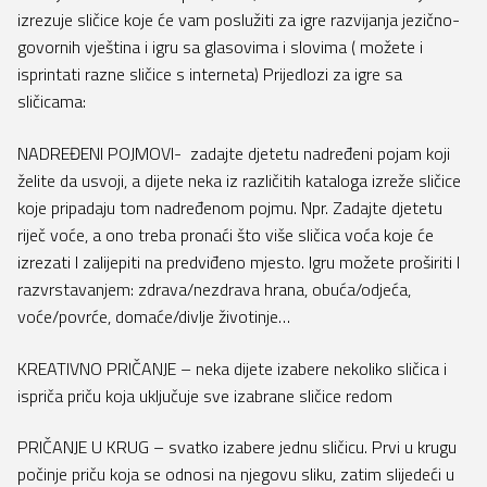
izrezuje sličice koje će vam poslužiti za igre razvijanja jezično-
govornih vještina i igru sa glasovima i slovima ( možete i
isprintati razne sličice s interneta) Prijedlozi za igre sa
sličicama:
NADREĐENI POJMOVI- zadajte djetetu nadređeni pojam koji
želite da usvoji, a dijete neka iz različitih kataloga izreže sličice
koje pripadaju tom nadređenom pojmu. Npr. Zadajte djetetu
riječ voće, a ono treba pronaći što više sličica voća koje će
izrezati I zalijepiti na predviđeno mjesto. Igru možete proširiti I
razvrstavanjem: zdrava/nezdrava hrana, obuća/odjeća,
voće/povrće, domaće/divlje životinje…
KREATIVNO PRIČANJE – neka dijete izabere nekoliko sličica i
ispriča priču koja uključuje sve izabrane sličice redom
PRIČANJE U KRUG – svatko izabere jednu sličicu. Prvi u krugu
počinje priču koja se odnosi na njegovu sliku, zatim slijedeći u