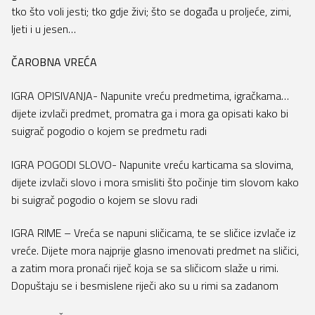
tko što voli jesti; tko gdje živi; što se događa u proljeće, zimi,
ljeti i u jesen…
ČAROBNA VREĆA
IGRA OPISIVANJA- Napunite vreću predmetima, igračkama…
dijete izvlači predmet, promatra ga i mora ga opisati kako bi
suigrač pogodio o kojem se predmetu radi
IGRA POGODI SLOVO- Napunite vreću karticama sa slovima,
dijete izvlači slovo i mora smisliti što počinje tim slovom kako
bi suigrač pogodio o kojem se slovu radi
IGRA RIME – Vreća se napuni sličicama, te se sličice izvlače iz
vreće. Dijete mora najprije glasno imenovati predmet na sličici,
a zatim mora pronaći riječ koja se sa sličicom slaže u rimi.
Dopuštaju se i besmislene riječi ako su u rimi sa zadanom