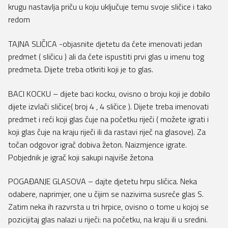
krugu nastavlja priču u koju uključuje temu svoje sličice i tako
redom
TAJNA SLIČICA -objasnite djetetu da ćete imenovati jedan
predmet ( sličicu ) ali da ćete ispustiti prvi glas u imenu tog
predmeta. Dijete treba otkriti koji je to glas.
BACI KOCKU – dijete baci kocku, ovisno o broju koji je dobilo
dijete izvlači sličice( broj 4 , 4 sličice ). Dijete treba imenovati
predmet i reći koji glas čuje na početku riječi ( možete igrati i
koji glas čuje na kraju riječi ili da rastavi riječ na glasove). Za
točan odgovor igrač dobiva žeton. Naizmjence igrate.
Pobjednik je igrač koji sakupi najviše žetona
POGAĐANJE GLASOVA – dajte djetetu hrpu sličica. Neka
odabere, naprimjer, one u čijim se nazivima susreće glas S.
Zatim neka ih razvrsta u tri hrpice, ovisno o tome u kojoj se
pozicijitaj glas nalazi u riječi: na početku, na kraju ili u sredini.