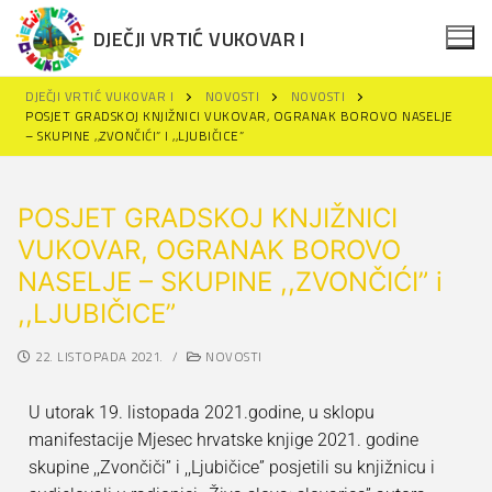
DJEČJI VRTIĆ VUKOVAR I
DJEČJI VRTIĆ VUKOVAR I
NOVOSTI
NOVOSTI
POSJET GRADSKOJ KNJIŽNICI VUKOVAR, OGRANAK BOROVO NASELJE
– SKUPINE ,,ZVONČIĆI” I ,,LJUBIČICE”
POSJET GRADSKOJ KNJIŽNICI
VUKOVAR, OGRANAK BOROVO
Naslovna
NASELJE – SKUPINE ,,ZVONČIĆI” i
Novosti
,,LJUBIČICE”
Za roditelje
22. LISTOPADA 2021.
/
NOVOSTI
Projekti
Upisi u DV Vukovar I
U utorak 19. listopada 2021.godine, u sklopu
Održivi razvoj
Projekti
Polazak u vrtić
manifestacije Mjesec hrvatske knjige 2021. godine
skupine ,,Zvončiči” i ,,Ljubičice” posjetili su knjižnicu i
Dokumenti
Erasmus+
Obavijesti za roditelje