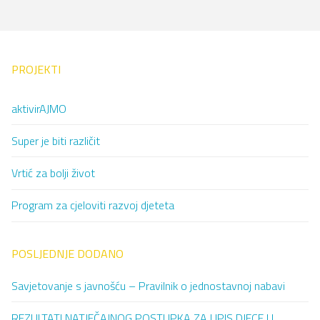
PROJEKTI
aktivirAJMO
Super je biti različit
Vrtić za bolji život
Program za cjeloviti razvoj djeteta
POSLJEDNJE DODANO
Savjetovanje s javnošću – Pravilnik o jednostavnoj nabavi
REZULTATI NATJEČAJNOG POSTUPKA ZA UPIS DJECE U