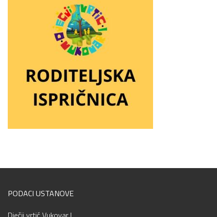
PODACI USTANOVE
Dječji vrtić Vukovar I