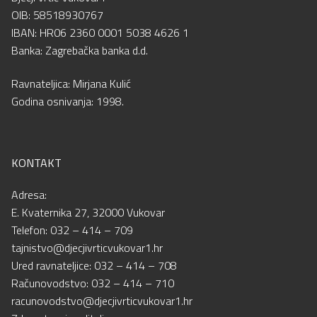
OIB: 58518930767
IBAN: HR06 2360 0001 5038 4626 1
Banka: Zagrebačka banka d.d.
Ravnateljica: Mirjana Kulić
Godina osnivanja: 1998.
KONTAKT
Adresa:
E. Kvaternika 27, 32000 Vukovar
Telefon: 032 – 414 – 709
tajnistvo@djecjivrticvukovar1.hr
Ured ravnateljice: 032 – 414 – 708
Računovodstvo: 032 – 414 – 710
racunovodstvo@djecjivrticvukovar1.hr