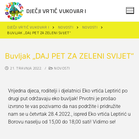
DJEČJI VRTIĆ VUKOVAR I
DJEČJI VRTIĆ VUKOVAR I
NOVOSTI
NOVOSTI
BUVLJAK „DAJ PET ZA ZELENI SVIJET“
Buvljak „DAJ PET ZA ZELENI SVIJET“
21. TRAVNJA 2022.
/
NOVOSTI
Naslovna
Novosti
Vrijedna djeca, roditelji i djelatnici Eko vrtića Leptirić po
Za roditelje
drugi put održavaju eko buvljak! Prvotni je prošao
izvrsno te vas pozivamo da nas podržite i pridružite
Projekti
Upisi u DV Vukovar I
nam se u četvrtak 28.4.2022., ispred Eko vrtića Leptirić u
Održivi razvoj
Projekti
Borovu naselju od 15,00 do 18,00 sati! Vidimo se!
Polazak u vrtić
Dokumenti
Erasmus+
Obavijesti za roditelje