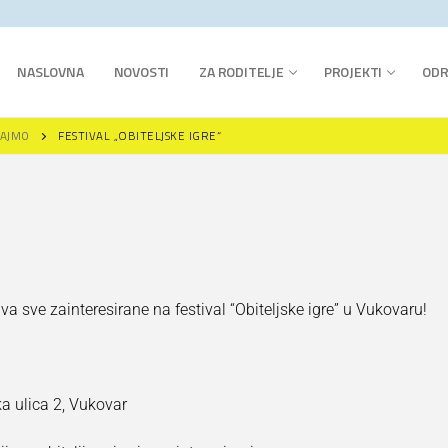
NASLOVNA
NOVOSTI
ZA RODITELJE
PROJEKTI
ODR
RAJMO
FESTIVAL „OBITELJSKE IGRE“
va sve zainteresirane na festival “Obiteljske igre” u Vukovaru!
ar I
a ulica 2, Vukovar