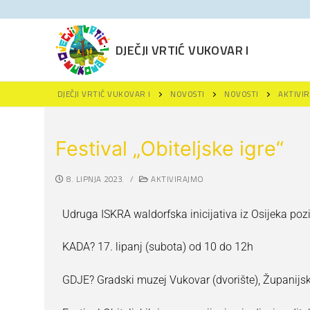
DJEČJI VRTIĆ VUKOVAR I
DJEČJI VRTIĆ VUKOVAR I
NOVOSTI
NOVOSTI
AKTIVI
Festival „Obiteljske igre“
8. LIPNJA 2023.
/
AKTIVIRAJMO
Naslovna
Udruga ISKRA waldorfska inicijativa iz Osijeka pozi
Novosti
KADA? 17. lipanj (subota) od 10 do 12h
Za roditelje
Projekti
Upisi u DV Vukov
GDJE? Gradski muzej Vukovar (dvorište), Županijsk
Održivi razvoj
Projekti
Polazak u vrtić