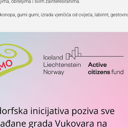
eljima, obiteljima i svim zainteresiranima.
telje
konopa, gumi gumi, izrada vjenčića od cvijeća, labirint, gestovn
roditeljima
 djecom
šća
t
m potrebama
ti vrtića
čit
avnošću
 odgoj
ar I
na
 informacijama
 podataka