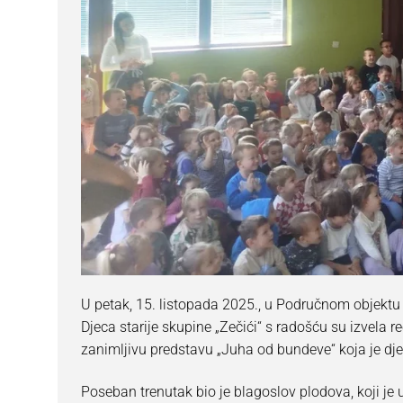
Dokumenti
Erasmus+
Obavijesti za rodi
O nama
Natječaji
eTwinning
Programi rada s 
Kontakt
Javna nabava
aktivirAJMO
Programi rada s
Financijska izvje
Vrtić za bolji živo
Djeca s posebni
Zakonski akti i ak
Super je biti razli
Kockići
Savjetovanje s j
Razvoj djeteta i
Upisi u DV Vukov
Zdravlje i prehra
Upravno vijeće
U petak, 15. listopada 2025., u Područnom objektu 
Djeca starije skupine „Zečići“ s radošću su izvela r
Pravo na pristup
zanimljivu predstavu „Juha od bundeve“ koja je djec
Zaštita osobnih
Poseban trenutak bio je blagoslov plodova, koji je 