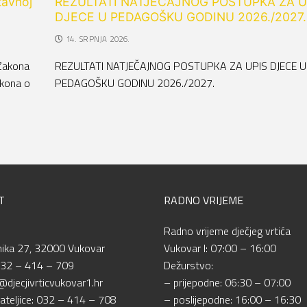
tavnoj
REZULTATI NATJEČAJNOG POSTUPKA ZA U
DJECE U PEDAGOŠKU GODINU 2026./2027.
14. SRPNJA 2026.
Zakona
REZULTATI NATJEČAJNOG POSTUPKA ZA UPIS DJECE U
akona o
PEDAGOŠKU GODINU 2026./2027.
T
RADNO VRIJEME
Radno vrijeme dječjeg vrtića
nika 27, 32000 Vukovar
Vukovar I: 07:00 – 16:00
032 – 414 – 709
Dežurstvo:
@djecjivrticvukovar1.hr
– prijepodne: 06:30 – 07:00
ateljice: 032 – 414 – 708
– poslijepodne: 16:00 – 16:30