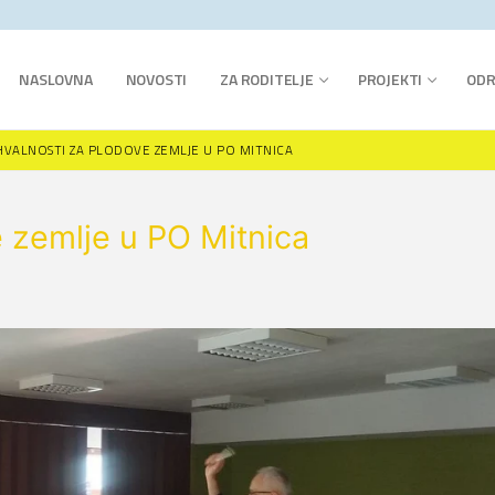
NASLOVNA
NOVOSTI
ZA RODITELJE
PROJEKTI
ODR
HVALNOSTI ZA PLODOVE ZEMLJE U PO MITNICA
 zemlje u PO Mitnica
ar I