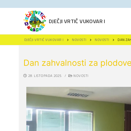
DJEČJI VRTIĆ VUKOVAR I
DJEČJI VRTIĆ VUKOVAR I
NOVOSTI
NOVOSTI
DAN ZA
Dan zahvalnosti za plodove
28. LISTOPADA 2025.
/
NOVOSTI
Naslovna
Novosti
Za roditelje
Projekti
Upisi u DV Vukov
Održivi razvoj
Projekti
Polazak u vrtić