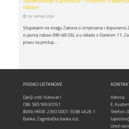
Savjetovanje s javnošću – Pravilnik o jednos
nabavi
29. SRPNJA 2026.
Stupanjem na snagu Zakona o izmjenama i dopunama 
o javnoj nabavi (NN 48/26), a u skladu s člankom 11. Z
pravu na pristup…
PODACI USTANOVE
KONTAK
Dječji vrtić Vukovar I
Adresa:
OIB: 58518930767
E. Kvater
IBAN: HR06 2360 0001 5038 4626 1
Telefon: 
Banka: Zagrebačka banka d.d.
tajnistvo
Ured ravn