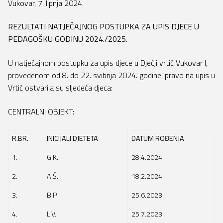
Vukovar, 7. lipnja 2024.
O nama
Natječaji
eTwinning
Programi rada s roditeljima
REZULTATI NATJEČAJNOG POSTUPKA ZA UPIS DJECE U
Kontakt
Javna nabava
aktivirAJMO
PEDAGOŠKU GODINU 2024./2025.
Programi rada s djecom
Financijska izvješća
Vrtić za bolji život
Djeca s posebnim potrebama
U natječajnom postupku za upis djece u Dječji vrtić Vukovar I,
provedenom od 8. do 22. svibnja 2024. godine, pravo na upis u
Zakonski akti i akti vrtića
Super je biti različit
Kockići
Vrtić ostvarila su sljedeća djeca:
Savjetovanje s javnošću
Razvoj djeteta i odgoj
CENTRALNI OBJEKT:
Upisi u DV Vukovar I
Zdravlje i prehrana
R.BR.
INICIJALI DJETETA
DATUM ROĐENJA
Upravno vijeće
1.
G.K.
28.4.2024.
Pravo na pristup informacijama
2.
A.Š.
18.2.2024.
Zaštita osobnih podataka
3.
B.P.
25.6.2023.
4.
L.V.
25.7.2023.