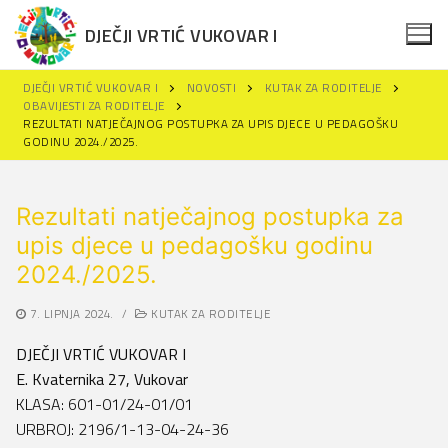
Skip
DJEČJI VRTIĆ VUKOVAR I
to
content
DJEČJI VRTIĆ VUKOVAR I
NOVOSTI
KUTAK ZA RODITELJE
OBAVIJESTI ZA RODITELJE
REZULTATI NATJEČAJNOG POSTUPKA ZA UPIS DJECE U PEDAGOŠKU
GODINU 2024./2025.
Search
for:
Rezultati natječajnog postupka za
Naslovna
upis djece u pedagošku godinu
2024./2025.
Novosti
Za roditelje
7. LIPNJA 2024.
/
KUTAK ZA RODITELJE
DJEČJI VRTIĆ VUKOVAR I
Projekti
Upisi u DV Vukovar I
E. Kvaternika 27, Vukovar
Održivi razvoj
Projekti
Polazak u vrtić
KLASA: 601-01/24-01/01
URBROJ: 2196/1-13-04-24-36
Dokumenti
Erasmus+
Obavijesti za roditelje