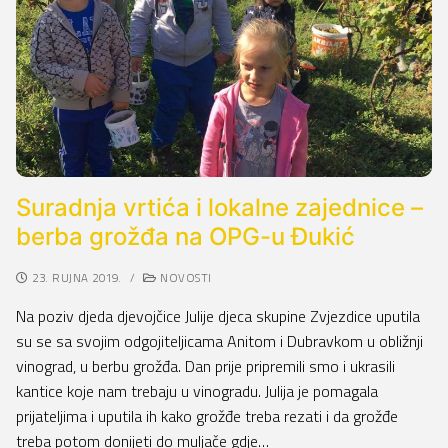
Suradnja vrtića i lokalne zajednice –
berba grožđa na OPG-u Đukić
23. RUJNA 2019.
/
NOVOSTI
Na poziv djeda djevojčice Julije djeca skupine Zvjezdice uputila
su se sa svojim odgojiteljicama Anitom i Dubravkom u obližnji
vinograd, u berbu grožđa. Dan prije pripremili smo i ukrasili
kantice koje nam trebaju u vinogradu. Julija je pomagala
prijateljima i uputila ih kako grožđe treba rezati i da grožđe
treba potom donijeti do muljače gdje…