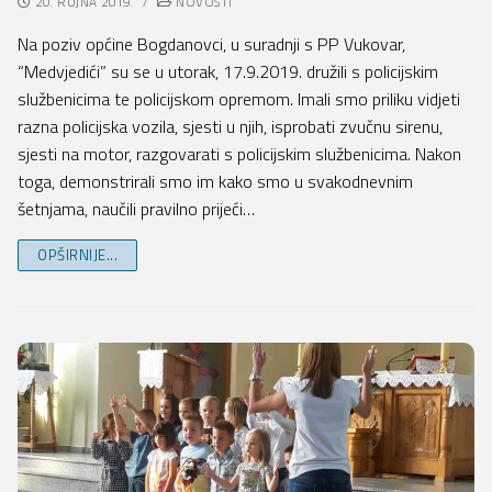
20. RUJNA 2019.
/
NOVOSTI
Na poziv općine Bogdanovci, u suradnji s PP Vukovar,
“Medvjedići” su se u utorak, 17.9.2019. družili s policijskim
službenicima te policijskom opremom. Imali smo priliku vidjeti
razna policijska vozila, sjesti u njih, isprobati zvučnu sirenu,
sjesti na motor, razgovarati s policijskim službenicima. Nakon
toga, demonstrirali smo im kako smo u svakodnevnim
šetnjama, naučili pravilno prijeći…
OPŠIRNIJE...