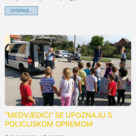
OPŠIRNIJE...
“MEDVJEDIĆI” SE UPOZNAJU S
POLICIJSKOM OPREMOM