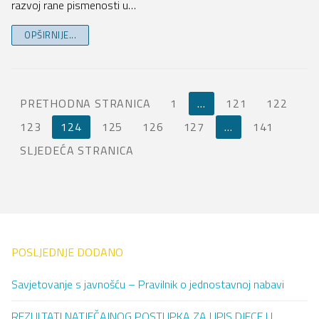
razvoj rane pismenosti u…
OPŠIRNIJE...
PRETHODNA STRANICA
1
…
121
122
123
124
125
126
127
…
141
SLJEDEĆA STRANICA
POSLJEDNJE DODANO
Savjetovanje s javnošću – Pravilnik o jednostavnoj nabavi
REZULTATI NATJEČAJNOG POSTUPKA ZA UPIS DJECE U