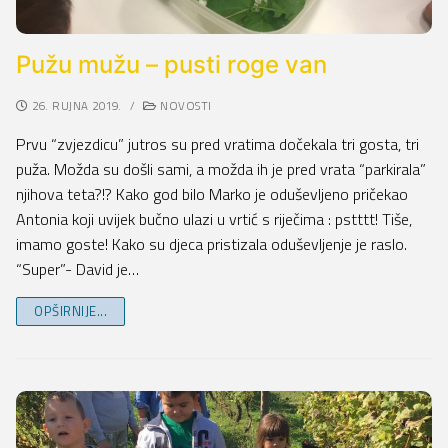
O nama
Natječaji
eTwinning
Programi rada s roditeljima
Pužu mužu – pusti roge van
Kontakt
Javna nabava
aktivirAJMO
Programi rada s djecom
26. RUJNA 2019.
/
NOVOSTI
Financijska izvješća
Vrtić za bolji život
Djeca s posebnim potrebama
Prvu “zvjezdicu” jutros su pred vratima dočekala tri gosta, tri
Zakonski akti i akti vrtića
Super je biti različit
Kockići
puža. Možda su došli sami, a možda ih je pred vrata “parkirala”
njihova teta?!? Kako god bilo Marko je oduševljeno pričekao
Savjetovanje s javnošću
Razvoj djeteta i odgoj
Antonia koji uvijek bučno ulazi u vrtić s riječima : pstttt! Tiše,
Upisi u DV Vukovar I
imamo goste! Kako su djeca pristizala oduševljenje je raslo.
Zdravlje i prehrana
“Super”- David je…
Upravno vijeće
OPŠIRNIJE...
Pravo na pristup informacijama
Zaštita osobnih podataka